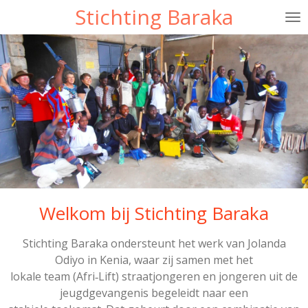
Stichting Baraka
Ga
direct
naar
de
hoofdinhoud
Welkom bij Stichting Baraka
Stichting Baraka ondersteunt het werk van Jolanda
Odiyo in Kenia, waar zij samen met het
lokale team (Afri‑Lift) straatjongeren en jongeren uit de
jeugdgevangenis begeleidt naar een